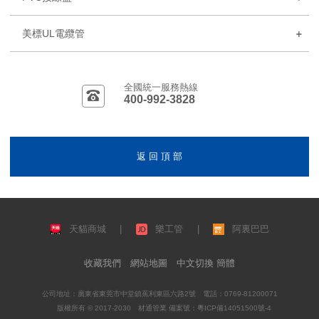
美標UL電纜管
全國統一服務熱線
400-992-3828
返 回 頂 部
天貓商城
|
樂工管
|
阿裏巴巴
收藏我們
網站地圖
中文切換 簡體
公司地址：廣東省東莞市中堂鎮蕉利東區六路2號 電話：0769-81200071
版權所有 © 2017-2030 材通管業 備案號：
粵ICP備14051500號-4