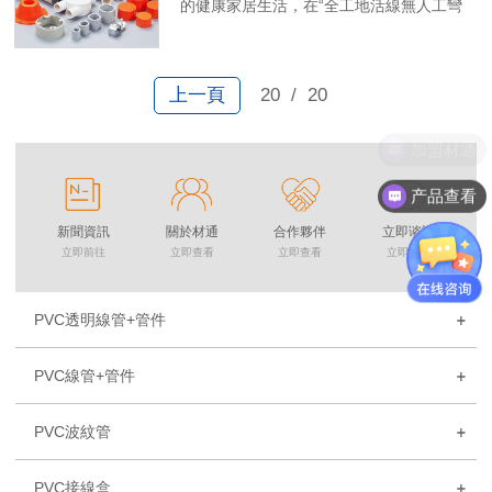
的健康家居生活，在“全工地活線無人工彎
管”核心技術、家裝線管施工標準和產品開
發等方向持續創新，致力於用更環保、更高
性能、更可靠的電工管道，持續為客戶和全
上一頁
20
/ 20
社會創造更大的價值。
加盟材通
产品查看
新聞資訊
關於材通
合作夥伴
立即谘詢
立即前往
立即查看
立即查看
立即點擊
PVC透明線管+管件
PVC線管+管件
PVC波紋管
PVC接線盒