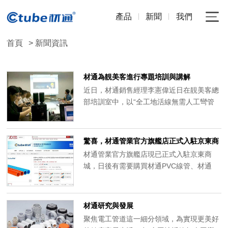
產品
新聞
我們
首頁
> 新聞資訊
材通為靚美客進行專題培訓與講解
近日，材通銷售經理李憲偉近日在靚美客總
部培訓室中，以“全工地活線無需人工彎管
施工工藝”為主題，對靚美客的管理人員進
行專題培訓與講解。
驚喜，材通管業官方旗艦店正式入駐京東商
城！
材通管業官方旗艦店現已正式入駐京東商
城，日後有需要購買材通PVC線管、材通
PVC接線暗盒、材通PVC線管管件的客戶可
以在京東上的材通管業官方旗艦店購買了。
材通研究與發展
聚焦電工管道這一細分領域，為實現更美好