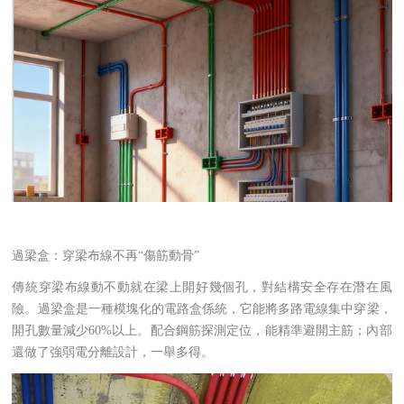
過梁盒：穿梁布線不再“傷筋動骨”
傳統穿梁布線動不動就在梁上開好幾個孔，對結構安全存在潛在風
險。過梁盒是一種模塊化的電路盒係統，它能將多路電線集中穿梁，
開孔數量減少60%以上。配合鋼筋探測定位，能精準避開主筋；內部
還做了強弱電分離設計，一舉多得。