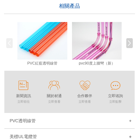
相關產品
PVC紅藍透明線管
pvc90度上牆彎（新）
新聞資訊
關於材通
合作夥伴
立即谘詢
立即前往
立即查看
立即查看
立即點擊
PVC透明線管
美標UL電纜管