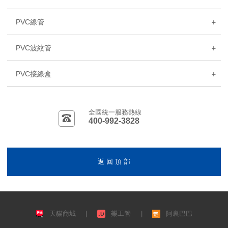
PVC線管
PVC波紋管
PVC接線盒
全國統一服務熱線
400-992-3828
返 回 頂 部
天貓商城
|
樂工管
|
阿裏巴巴