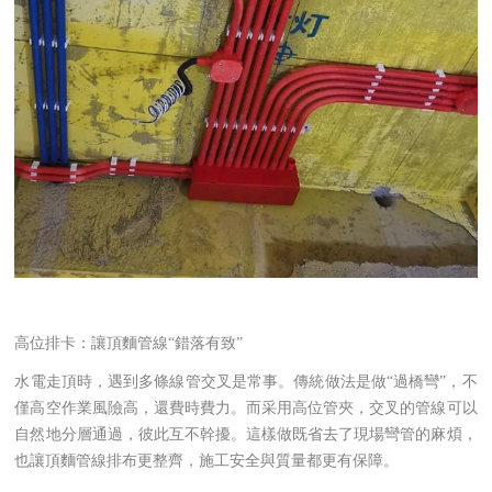
高位排卡：讓頂麵管線“錯落有致”
水電走頂時，遇到多條線管交叉是常事。傳統做法是做“過橋彎”，不
僅高空作業風險高，還費時費力。而采用高位管夾，交叉的管線可以
自然地分層通過，彼此互不幹擾。這樣做既省去了現場彎管的麻煩，
也讓頂麵管線排布更整齊，施工安全與質量都更有保障。