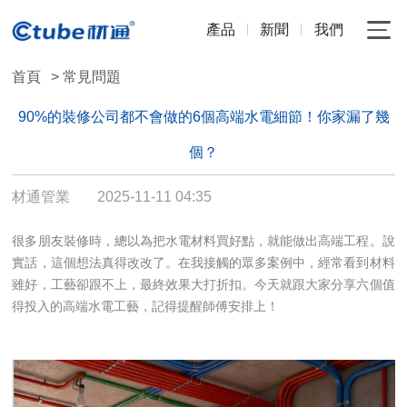
產品
新聞
我們
首頁
> 常見問題
90%的裝修公司都不會做的6個高端水電細節！你家漏了幾
個？
材通管業
2025-11-11 04:35
很多朋友裝修時，總以為把水電材料買好點，就能做出高端工程。說
實話，這個想法真得改改了。在我接觸的眾多案例中，經常看到材料
雖好，工藝卻跟不上，最終效果大打折扣。今天就跟大家分享六個值
得投入的高端水電工藝，記得提醒師傅安排上！