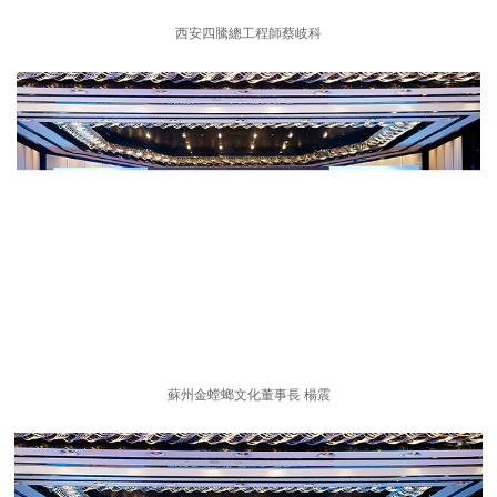
西安四騰總工程師蔡岐科
蘇州金螳螂文化董事長 楊震