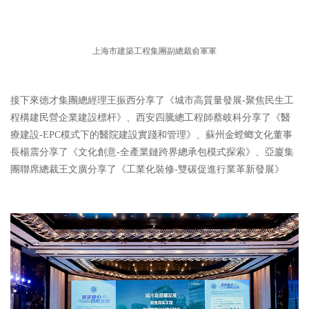
上海市建築工程集團副總裁俞軍軍
接下來德才集團總經理王振西分享了《城市高質量發展-聚焦民生工
程構建民營企業建設標杆》、西安四騰總工程師蔡岐科分享了《醫
療建設-EPC模式下的醫院建設實踐和管理》、蘇州金螳螂文化董事
長楊震分享了《文化創意-全產業鏈跨界總承包模式探索》、亞廈集
團聯席總裁王文廣分享了《工業化裝修-雙碳促進行業革新發展》