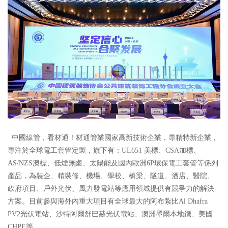
中國線管，看材通！材通管業國家高新技術企業，專精特新企業，
專注於全球電工套管定製，旗下有：UL651 美標、CSA加標、
AS/NZS澳標、低煙無鹵、太陽能及國內歐洲6P環保電工套管等係列
產品，為裝企、精裝修、機場、學校、橋梁、隧道、酒店、醫院、
政府項目、戶外光伏、風力發電站等應用領域提供有競爭力的解決
方案。目前參與海外內重大項目有全球最大的阿布紮比Al Dhafra
PV2光伏電站、沙特阿爾舒巴赫光伏電站、澳洲墨爾本地鐵、美國
CHPE等。