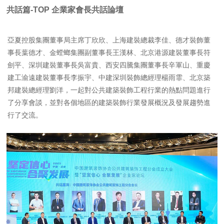
共話篇
-TOP
企業家會長共話論壇
亞夏控股集團董事局主席丁欣欣、上海建裝總裁李佳、德才裝飾董
事長葉德才、金螳螂集團副董事長王漢林、北京港源建裝董事長符
劍平、深圳建裝董事長吳富貴、西安四騰集團董事長辛軍山、重慶
建工渝遠建裝董事長李振宇、中建深圳裝飾總經理楊雨霏、北京築
邦建裝總經理劉洋，一起對公共建築裝飾工程行業的熱點問題進行
了分享會談，並對各個地區的建築裝飾行業發展概況及發展趨勢進
行了交流。