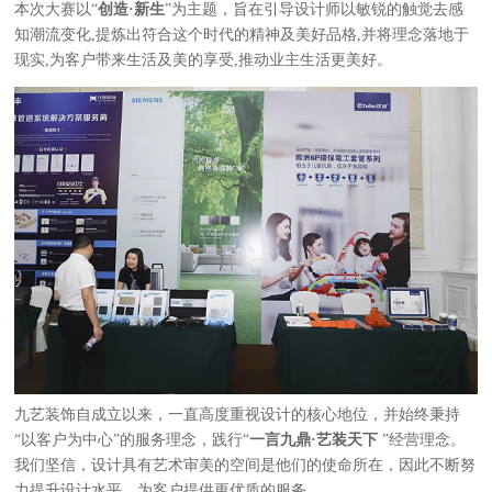
本次大赛以
“
创造·新生
”为主题，旨在引导设计师以敏锐的触觉去感
知潮流变化,提炼出符合这个时代的精神及美好品格,并将理念落地于
现实,为客户带来生活及美的享受,推动业主生活更美好。
九艺装饰自成立以来，一直高度重视设计的核心地位，并始终秉持
“以客户为中心”的服务理念，践行“
一言九鼎
·艺装天下
”经营理念。
我们坚信，设计具有艺术审美的空间是他们的使命所在，因此不断努
力提升设计水平，为客户提供更优质的服务。