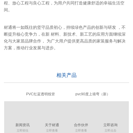
程、放心工程与良心工程，为用户共同打造健康舒适的幸福生活空
间。
材通将一如既往的坚守品质初心，持续
绿色产品的
创新
与研发
，
不
断提升核心竞争力，在
新
材料、新技术、新工艺的应用
方面继续深
化与大家居品牌合作，
为广大用户提供更
高品质的家装服务与解决
方案
，推动行业发展与进步。
相关产品
PVC红蓝透明线管
pvc90度上墙弯（新）
新闻资讯
关于材通
合作伙伴
立即咨询
立即前往
立即查看
立即查看
立即点击