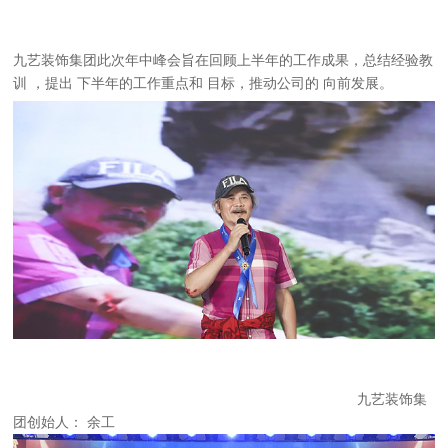
九艺装饰集团
此次
年中峰会
旨在回顾上半年的工作成果，总结经验教
训
，
提出
下半年的工作
重点和
目标，推动公司的
向前
发展。
九艺装饰集
团创始人
：
余工