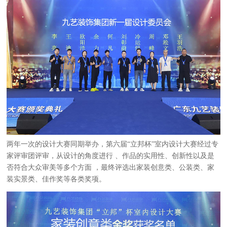
两年一次的设计大赛同期举办，
第六届
“立邦杯”室内设计大赛经过专
家评审团评审，
从设计的角度进行
、
作品的实用性、创新性以及是
否符合大众审美等多个方面
，
最终评选出家装创意类、公装类、家
装实景类、佳作奖等各类奖项。