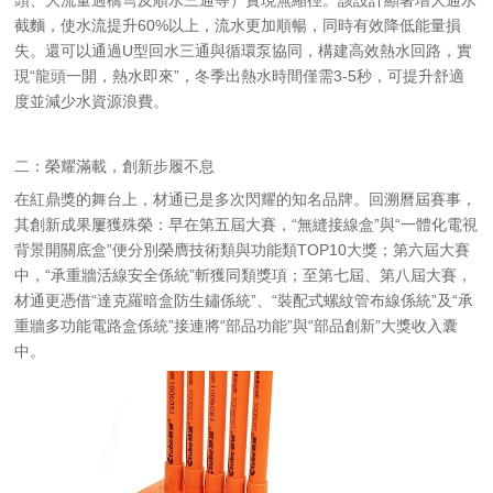
頭、大流量過橋彎及順水三通等）實現無縮徑。該設計顯著增大通水
截麵，使水流提升60%以上，流水更加順暢，同時有效降低能量損
失。還可以通過U型回水三通與循環泵協同，構建高效熱水回路，實
現“龍頭一開，熱水即來”，冬季出熱水時間僅需3-5秒，可提升舒適
度並減少水資源浪費。
二：榮耀滿載，創新步履不息
在紅鼎獎的舞台上，材通已是多次閃耀的知名品牌。回溯曆屆賽事，
其創新成果屢獲殊榮：早在第五屆大賽，“無縫接線盒”與“一體化電視
背景開關底盒”便分別榮膺技術類與功能類TOP10大獎；第六屆大賽
中，“承重牆活線安全係統”斬獲同類獎項；至第七屆、第八屆大賽，
材通更憑借“達克羅暗盒防生鏽係統”、“裝配式螺紋管布線係統”及“承
重牆多功能電路盒係統”接連將“部品功能”與“部品創新”大獎收入囊
中。