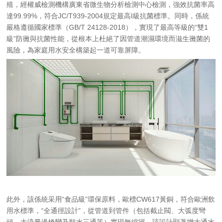
殖，經權威檢測機構廣東省微生物分析檢測中心檢測，強效抗菌率高
達99.99%，符合JC/T939-2004規定最高I級抗菌標準。同時，係統
嚴格遵循國家標準（GB/T 24128-2018），實現了最高等級的“雙1
級”防黴與抗菌性能，從根本上杜絕了因管道潮濕環境而滋生黴菌的
風險，為家庭用水安全構築起一道可靠屏障。
此外，該係統采用“食品級”環保原料，歐標CW617黃銅，符合歐洲飲
用水標準，“全通徑設計”，從管道到管件（包括截止閥、大弧度彎