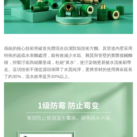
係統的核心技術突破首先體現在自潔防垢技術方麵。其管道內壁采用
特殊的超疏水表麵處理，能有效減少水垢、雜質與管壁的實際接觸麵
積，抑製汙垢與細菌形成，杜絕“黃水”，使汙染物更易被水流衝刷帶
走。這項技術不僅從源頭保障了水質純淨，更將管材的使用壽命延長
了約30%，流水效率提升30%以上。