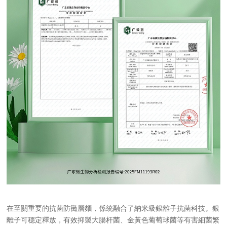
在至關重要的抗菌防黴層麵，係統融合了納米級銀離子抗菌科技。銀
離子可穩定釋放，有效抑製大腸杆菌、金黃色葡萄球菌等有害細菌繁