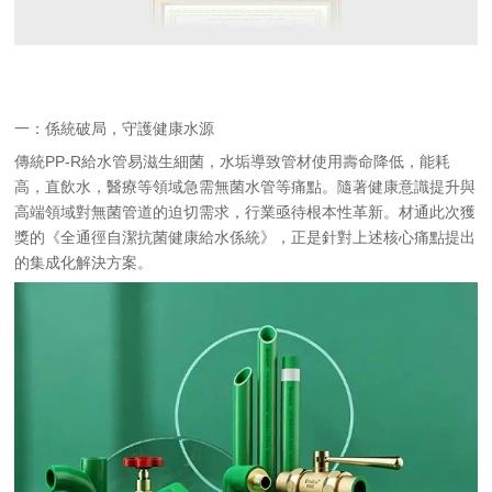
一：係統破局，守護健康水源
傳統PP-R給水管易滋生細菌，水垢導致管材使用壽命降低，能耗
高，直飲水，醫療等領域急需無菌水管等痛點。隨著健康意識提升與
高端領域對無菌管道的迫切需求，行業亟待根本性革新。材通此次獲
獎的《全通徑自潔抗菌健康給水係統》，正是針對上述核心痛點提出
的集成化解決方案。