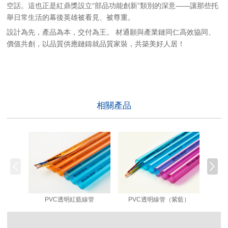
空話。這也正是紅鼎獎設立“部品功能創新”類別的深意——讓那些托
舉日常生活的幕後英雄被看見、被尊重。
設計為先，產品為本，交付為王。 材通願與產業鏈同仁高效協同、
價值共創，以品質供應鏈鑄就品質家裝，共築美好人居！
相關產品
PVC透明紅藍線管
PVC透明線管（紫藍）
P