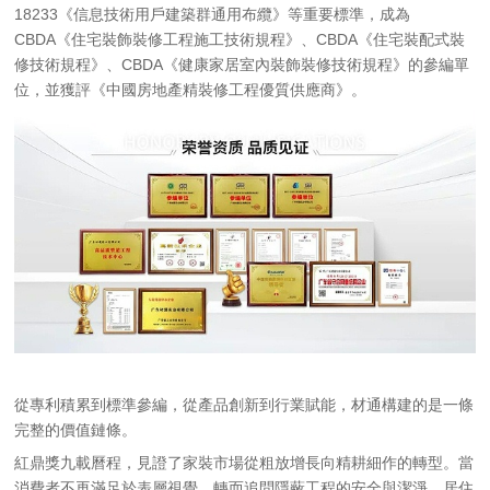
18233《信息技術用戶建築群通用布纜》等重要標準，成為
CBDA《住宅裝飾裝修工程施工技術規程》、CBDA《住宅裝配式裝
修技術規程》、CBDA《健康家居室內裝飾裝修技術規程》的參編單
位，並獲評《中國房地產精裝修工程優質供應商》。
從專利積累到標準參編，從產品創新到行業賦能，材通構建的是一條
完整的價值鏈條。
紅鼎獎九載曆程，見證了家裝市場從粗放增長向精耕細作的轉型。當
消費者不再滿足於表層視覺，轉而追問隱蔽工程的安全與潔淨，居住