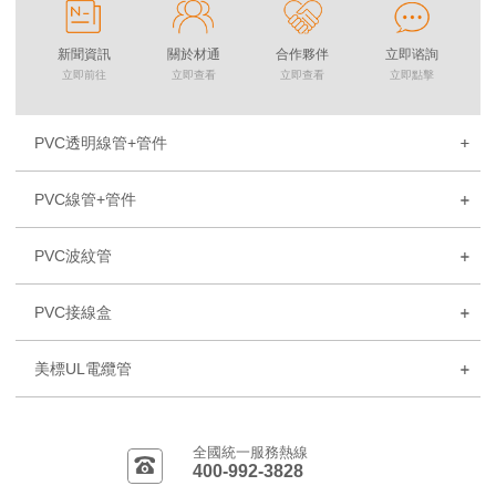
新聞資訊
關於材通
合作夥伴
立即谘詢
立即前往
立即查看
立即查看
立即點擊
PVC透明線管+管件
PVC線管+管件
PVC波紋管
PVC接線盒
美標UL電纜管
全國統一服務熱線
400-992-3828