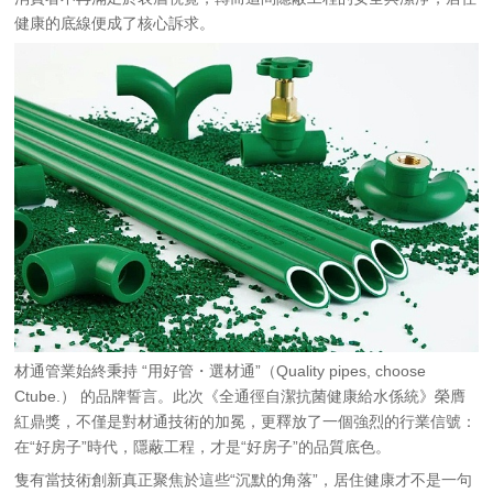
健康的底線便成了核心訴求。
材通管業始終秉持 “用好管・選材通”（Quality pipes, choose
Ctube.） 的品牌誓言。此次《全通徑自潔抗菌健康給水係統》榮膺
紅鼎獎，不僅是對材通技術的加冕，更釋放了一個強烈的行業信號：
在“好房子”時代，隱蔽工程，才是“好房子”的品質底色。
隻有當技術創新真正聚焦於這些“沉默的角落”，居住健康才不是一句