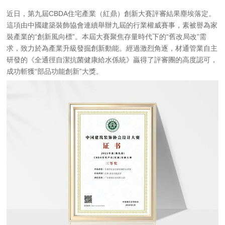
近日，第九屆CBDA住宅產業（紅鼎）創新大賽評審結果塵埃落定。
這項由中國建築裝飾協會連續舉辦九屆的行業權威賽事，素被譽為家
裝產業的“創新風向標”。本屆大賽聚焦存量時代下的“舊改局改”需
求，致力於為產業升級發掘創新動能。經過激烈角逐，材通管業自主
研發的《全通徑自潔抗菌健康給水係統》贏得了評審團的高度認可，
成功斬獲“部品功能創新”大獎。