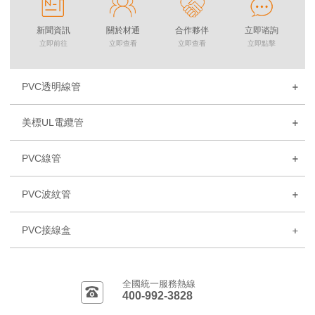
新聞資訊
關於材通
合作夥伴
立即谘詢
立即前往
立即查看
立即查看
立即點擊
PVC透明線管
美標UL電纜管
PVC線管
PVC波紋管
PVC接線盒
全國統一服務熱線
400-992-3828