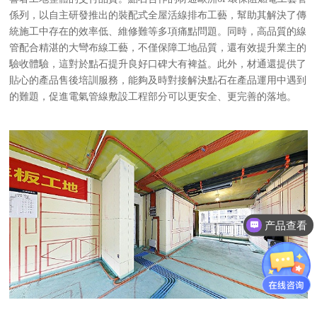
係列，以自主研發推出的裝配式全屋活線排布
工藝，幫助其解決了傳
統施工中存在的效率低、維修難等多項痛點問題。同時，高品質的線
管配合精湛的大彎布線工藝，不僅保障工地品質，還有效提升業主的
驗收體驗，這對於點石提升良好口碑大有裨益。此外，材通還提供了
貼心的產品售後培訓服務，能夠及時對接解決點石在產品運用中遇到
的難題，促進電氣管線敷設工程部分可以更安全、更完善的落地。
产品查看
材通管家