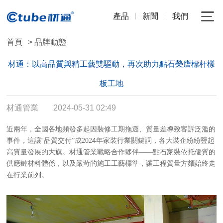
產品
新聞
我們
首頁
> 品牌動態
材通：以高品質與精工藝雙驅動，再次助力點石榮膺標杆樣
板工地
材通管業
2024-05-31 02:49
近兩年，全國各地頻發多起因裝修工期拖遝、質量差導致客訴泛濫的
事件，這讓“品質
交付
”成202
4年家裝行業關鍵詞，各大裝企紛紛豎起
高質量發展的大旗
。材通管業戰略合作夥伴
——點石家裝依托優質的
供應鏈材料體係，以及嚴苛的施工工藝標準，讓工程質量方麵始終走
在行業前列。