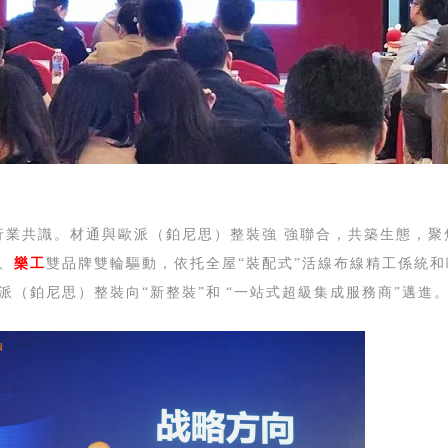
行業共識。
材通與歐派（鉑尼思）整裝強
強聯合，共築生態
，
聚
、
樂工
雙品牌雙輪驅動，依托全屋“裝配式”活線布線精工係統和
派（鉑尼思）整裝向“新整裝”和
“一站式超級集成服務商”邁進