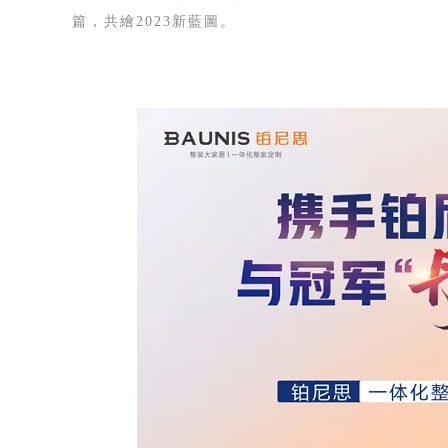
篇，共繪2023新藍圖。