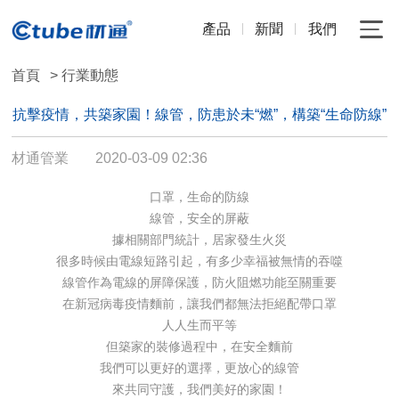
產品
新聞
我們
首頁
> 行業動態
抗擊疫情，共築家園！線管，防患於未“燃”，構築“生命防線”
材通管業
2020-03-09 02:36
口罩，生命的防線
線管，安全的屏蔽
據相關部門統計，居家發生火災
很多時候由電線短路引起，有多少幸福被無情的吞噬
線管作為電線的屏障保護，防火阻燃功能至關重要
在新冠病毒疫情麵前，
讓我們都無法拒絕配帶口罩
人人生而平等
但築家的裝修過程中，在安全麵前
我們可以更好的選擇，
更放心的線管
來共同守護，我們美好的家園！