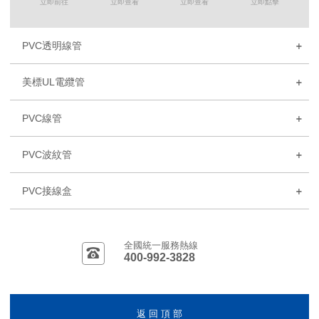
立即前往
立即查看
立即查看
立即點擊
PVC透明線管
美標UL電纜管
PVC線管
PVC波紋管
PVC接線盒
全國統一服務熱線
400-992-3828
返 回 頂 部