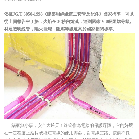
依據JG/T 3050-1998《建築用絕緣電工套管及配件》國家標準
，可以
從上圖報告中了解，火焰在
30秒內熄滅
，達到國家
V-0級阻燃等級。
材通透明線管，離火自熄，阻燃等級遠高於國家相關標準。
築家無小事，安全大於天！線管作為電線的保護屏障，它的好壞
在一定程度上延長或縮短電線的使用壽命，對電線短路、接觸不良、