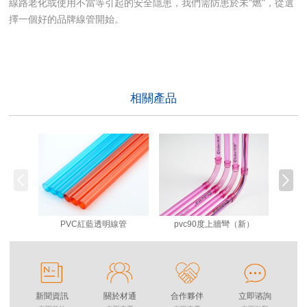
線路老化或使用不當等引起的安全隱患，我們需防患於未“燃”，從選
擇一個好的品牌線管開始。
相關產品
PVC紅藍透明線管
pvc90度上牆彎（新）
新聞資訊
關於材通
合作夥伴
立即谘詢