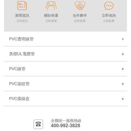
新聞資訊
關於材通
合作夥伴
立即谘詢
立即前往
立即查看
立即查看
立即點擊
PVC透明線管
美標UL電纜管
PVC線管
PVC波紋管
PVC接線盒
全國統一服務熱線
400-992-3828