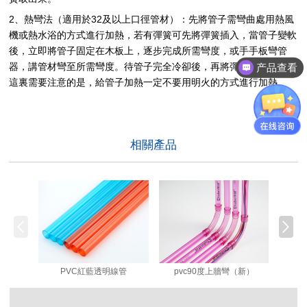
2、熱彎法（適用於32及以上口徑管材）：先將管子需彎曲處用熱風
機或熱水浴的方式進行加熱，若有彈簧可先將彈簧插入，當管子變軟
後，立即將管子固定在木板上，逐步完成所需彎度，或手手板彎管
器，講管材彎至所需彎度。待管子完全冷卻後，再將彈簧抽出。 在
产品查看
這裏需要注意的是，給管子加熱一定不要用明火的方式進行加熱。
相關產品
PVC紅藍透明線管
pvc90度上牆彎（新）