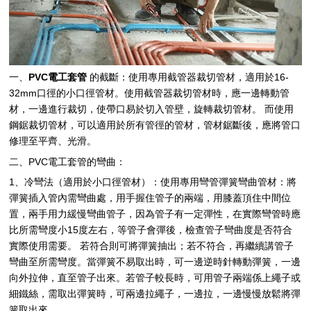
一、
PVC電工套管
的截斷：使用專用截管器裁切管材，適用於16-
32mm口徑的小口徑管材。使用截管器裁切管材時，應一邊轉動管
材，一邊進行裁切，使帶口易於切入管壁，旋轉裁切管材。 而使用
鋼鋸裁切管材，可以適用於所有管徑的管材，管材鋸斷後，應將管口
修理至平齊、光滑。
二、PVC電工套管的彎曲：
1、冷彎法（適用於小口徑管材）：使用專用彎管彈簧彎曲管材：將
彈簧插入管內需彎曲處，用手握住管子的兩端，用膝蓋頂住中間位
置，兩手用力緩慢彎曲管子，因為管子有一定彈性，在實際彎管時應
比所需彎度小15度左右，等管子會彈後，檢查管子彎曲度是否符合
實際使用需要。 若符合則可將彈簧抽出；若不符合，再繼續講管子
彎曲至所需彎度。當彈簧不易取出時，可一邊逆時針轉動彈簧，一邊
向外拉伸，直至管子出來。若管子較長時，可用管子兩端係上繩子或
細鐵絲，需取出彈簧時，可兩邊拉繩子，一邊拉，一邊慢慢放鬆將彈
簧取出來。