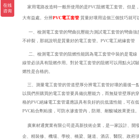
家用電路改造時一般所使用的是PVC阻燃電工套管。但是
大有益處。分辨
PVC電工套管
質量好壞用這個三個技巧就可
一、檢測電工套管的彎曲抗壓能力測試電工套管的彎曲強度
不碎裂，那就說明是質量好的電工套管。PVC電工絕緣套管
二、檢測電工套管的阻燃性能因為電工套管中裝的是電線，
線管必須具有阻燃作用。對於電工套管的阻燃可以用點火試驗
燃性是合格的。
三、測量電工套管的管道壁厚分辨電工套管好壞的最後一
以我們所購買的電工套管要具備抗壓能力，而無疑管壁厚的
格的PVC絕緣電工套管還應該具有良好的抗低溫性能，可在
PVC粘合劑粘接，可防水滲進管內，防潮、耐酸堿效果更佳
廣東材通實業有限公司是高新技術企業，是一家設計、開發
企、精裝修、機場、學校、橋梁、隧道、酒店、醫院、政府