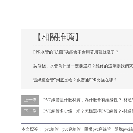
【相關推薦】
PPR水管的“抗菌”功能會不會用著用著就沒了？
裝修錢，水管為什麼一定要選好？維修的這筆賬我們來
玻纖複合管”到底是啥？跟普通PPR比強在哪？
上一條
PVC線管是什麼材質，為什麼會有絕緣性？-材通
下一條
PVC線管多少錢一米？怎樣選擇PVC線管？-材通
本文標簽：
pvc線管
pvc穿線管
阻燃pvc穿線管
阻燃pvc