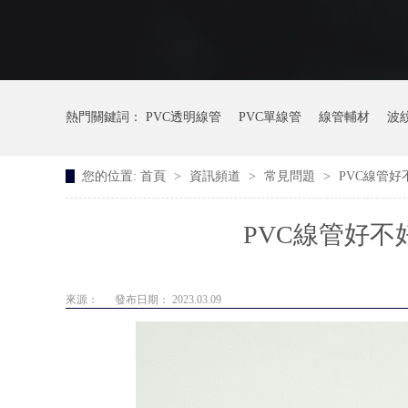
熱門關鍵詞：
PVC透明線管
PVC單線管
線管輔材
波
您的位置:
首頁
>
資訊頻道
>
常見問題
>
PVC線管
PVC線管好不
來源：
發布日期： 2023.03.09