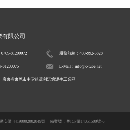
業有限公司
69-81200072
服務熱線：400-992-3828
81200075
E-Mail：info@c-tube.net
： 廣東省東莞市中堂鎮蕉利沉塘泥牛工業區
安備 44190002002049號
備案號：粵ICP備14051500號-6