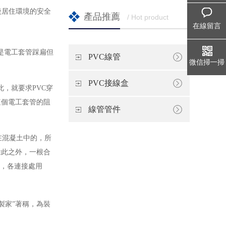
後居住環境的安全
產品推薦
/ Hot product
在線留言
是電工套管踩扁但
PVC線管
微信掃一掃
PVC接線盒
，就要求PVC穿
這個電工套管的阻
線管管件
在混凝土中的，所
除此之外，一根合
路，各連接處用
製家”著稱，為裝