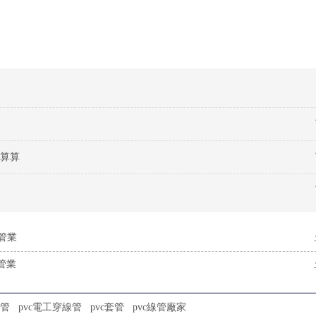
算算
管業
管業
線管
pvc電工穿線管
pvc套管
pvc線管廠家