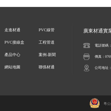
走進材通
PVC線管
廣東材通實
PVC接線盒
工程管道
電話號碼：07
產品中心
案例-新聞
傳真：0769-
網站地圖
聯係材通
公司地址
粵公網