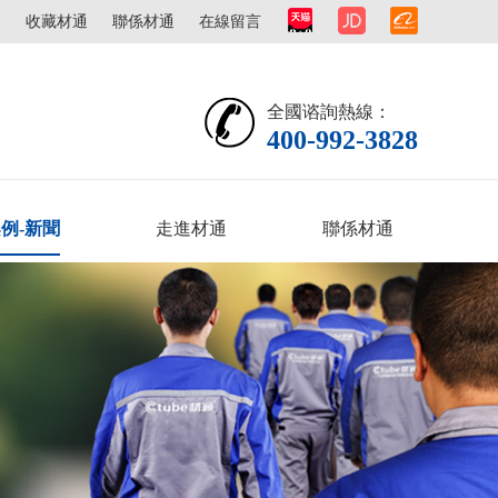
圖
收藏材通
聯係材通
在線留言
全國谘詢熱線：
400-992-3828
例-新聞
走進材通
聯係材通