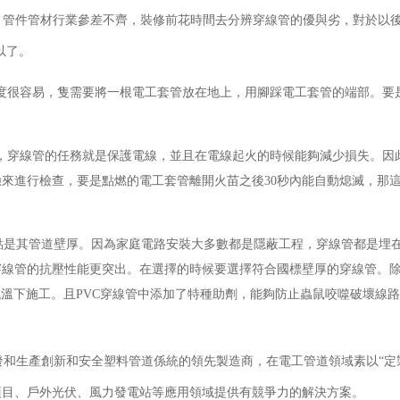
，管件管材行業參差不齊，裝修前花時間去分辨穿線管的優與劣，對於以
以了。
很容易，隻需要將一根電工套管放在地上，用腳踩電工套管的端部。要
穿線管的任務就是保護電線，並且在電線起火的時候能夠減少損失。因此
來進行檢查，要是點燃的電工套管離開火苗之後30秒內能自動熄滅，那
點是其管道壁厚。因為家庭電路安裝大多數都是隱蔽工程，穿線管都是埋
穿線管的抗壓性能更突出。在選擇的時候要選擇符合國標壁厚的穿線管。
低溫下施工。且PVC穿線管中添加了特種助劑，能夠防止蟲鼠咬噬破壞線
。
和生產創新和安全塑料管道係統的領先製造商，在電工管道領域素以“定
項目、戶外光伏、風力發電站等應用領域提供有競爭力的解決方案。