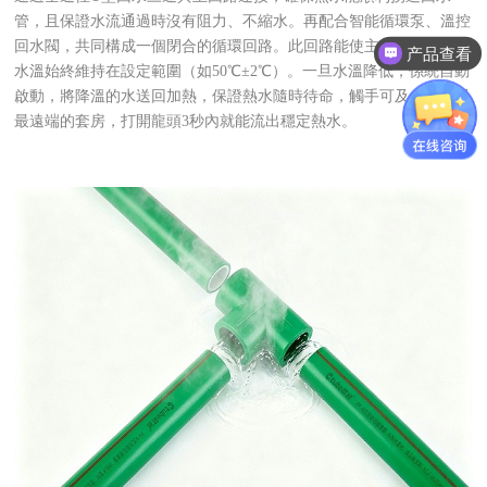
管，且保證水流通過時沒有阻力、不縮水。再配合智能循環泵、溫控
产品查看
回水閥，共同構成一個閉合的循環回路。此回路能使主幹熱水管中的
材通管家
水溫始終維持在設定範圍（如50℃±2℃）。一旦水溫降低，係統自動
啟動，將降溫的水送回加熱，保證熱水隨時待命，觸手可及。哪怕是
最遠端的套房，打開龍頭3秒內就能流出穩定熱水。