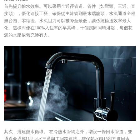
首先提升輸水效率。可以采用全通徑管道、管件（如彎頭、三通、直
接頭），優化連接工藝，確保從主幹管到最末端龍頭，水流通道全程
無台階、零縮徑。水流阻力可以被降至最低，讓係統輸送效率最大
化。這樣
即使在
100%入住率的早高峰，十個房間同時淋浴，每個花
灑的水壓依舊充沛有力。
其次，搭建熱水循環。 在冷熱水管網之外，增設一條回水管道，並
通過全通徑U型回水三通與主回路連接，確保熱水能順利拐進回水