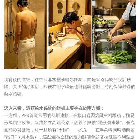
這背後的症結，往往並非水壓或輸水距離，而是管道係統的設計缺
陷。真正的好酒店，即便在用水峰值也能從容應對，時刻保障舒適的
熱水體驗。
深入來看，這類給
水係統的短板主要存在於兩方麵：
一方麵，PPR管道常用的熱熔連接，在接口處因熔融材料堆積，極易
形成內徑收窄。這猶如在高速公路上設置了無數“隱形減速帶”。低流
量時影響甚微，可一旦所有“車輛”——水流——在早高峰同時湧向各
“出口”（用水點），這些遍布全樓的阻力點便會顯著拉低最不利點處