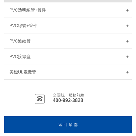
PVC透明線管+管件
PVC線管+管件
PVC波紋管
PVC接線盒
美標UL電纜管
全國統一服務熱線
400-992-3828
返 回 頂 部