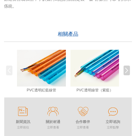
係統。
相關產品
PVC透明紅藍線管
PVC透明線管（紫藍）
P
新聞資訊
關於材通
合作夥伴
立即谘詢
立即前往
立即查看
立即查看
立即點擊