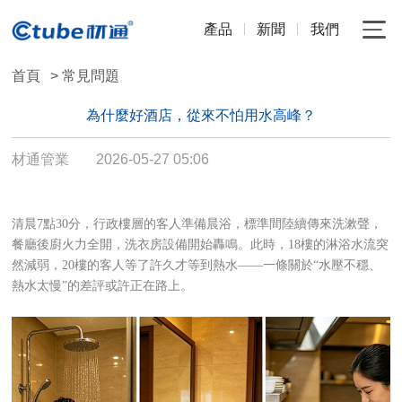
產品
新聞
我們
首頁
> 常見問題
為什麼好酒店，從來不怕用水高峰？
材通管業
2026-05-27 05:06
清晨7點30分，行政樓層的客人準備晨浴，標準間陸續傳來洗漱聲，
餐廳後廚火力全開，洗衣房設備開始轟鳴。此時，
18樓的淋浴水流突
然減弱，20樓的客人等了許久才等到熱水——一條關於“水壓不穩、
熱水太慢”的差評或許正在路上。