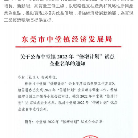
增長、新動能、高質量三條主線，以戰略性支柱產業和戰略性新興產
業為重點，推動實現規模與效益倍增，增強經濟發展新動能，為實現
工業經濟穩增長提供支撐。