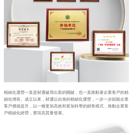
精細化運營一直是材通破局出新的關鍵，也一直推動著企業客戶的精
細化增長。成立以來，材通以自身的精細化運營，一步一步賦能企業
客戶價值提升，以一種更加高效和更加科學的銷售模式，推動企業客
戶精細化經營，實現高質量發展。