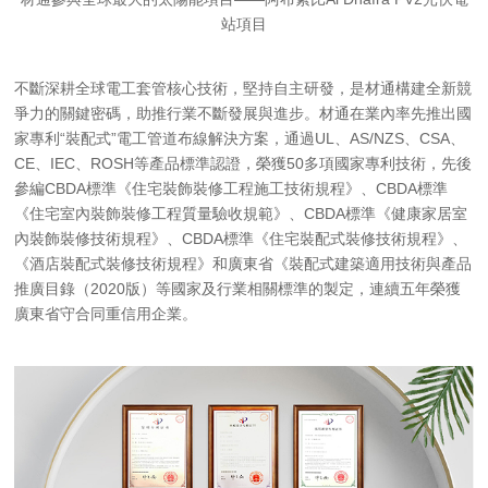
站項目
不斷深耕全球電工套管核心技術，堅持自主研發，是材通構建全新競
爭力的關鍵密碼，助推行業不斷發展與進步。材通在業內率先推出國
家專利“裝配式”電工管道布線解決方案，通過UL、AS/NZS、CSA、
CE、IEC、ROSH等產品標準認證，榮獲50多項國家專利技術，先後
參編CBDA標準《住宅裝飾裝修工程施工技術規程》、CBDA標準
《住宅室內裝飾裝修工程質量驗收規範》、CBDA標準《健康家居室
內裝飾裝修技術規程》、CBDA標準《住宅裝配式裝修技術規程》、
《酒店裝配式裝修技術規程》和廣東省《裝配式建築適用技術與產品
推廣目錄（2020版）等國家及行業相關標準的製定，連續五年榮獲
廣東省守合同重信用企業。