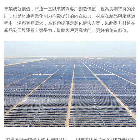
專業成就價值，材通一直以來將為客戶創造價值，視為長期堅持的原
則，也是材通專業化能力不斷提升的內在動力。材通在產品與服務過
程中，洞察客戶需求，為客戶提供定製化解決方案，以此提升材通在
產品發展與運營上競爭力，幫助客戶更高效的、更好的創造價值。
材通參與全球最大的太陽能項目——阿布紮比Al Dhafra PV2光伏電