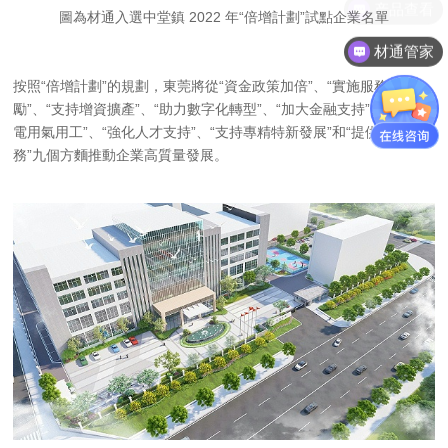
圖為材通入選中堂鎮 2022 年“倍增計劃”試點企業名單
材通管家
按照“倍增計劃”的規劃，東莞將從“資金政策加倍”、“實施服務包獎
勵”、“支持增資擴產”、“助力數字化轉型”、“加大金融支持”、“保障用
電用氣用工”、“強化人才支持”、“支持專精特新發展”和“提供高效服
務”九個方麵推動企業高質量發展。