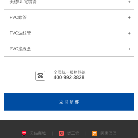
美標UL電纜管
PVC線管
PVC波紋管
PVC接線盒
全國統一服務熱線
400-992-3828
返 回 頂 部
天貓商城
|
樂工管
|
阿裏巴巴