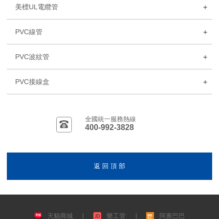
美標UL電纜管
PVC線管
PVC波紋管
PVC接線盒
全國統一服務熱線
400-992-3828
返 回 頂 部
天貓商城
|
樂工管
|
阿裏巴巴