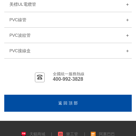
美標UL電纜管
PVC線管
PVC波紋管
PVC接線盒
全國統一服務熱線
400-992-3828
返 回 頂 部
天貓商城
|
樂工管
|
阿裏巴巴