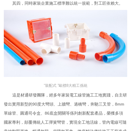
其四，同時家裝企業施工標準難以統一規範，對工匠依賴大。
“裝配式 ”
歐標8大精工
係統
這是材通研發團隊，經多年家裝電工線管施工工地實踐，自主研
發出實用新型的90度大彎頭、上牆彎、過橋彎，奔馳三叉管，8mm
單線管、圓通司令盒、86底盒開關等係列創新配套產品，榮獲多項
國家專利，顛覆傳統人工彈簧彎管，實現全工地活線，管內電線可隨