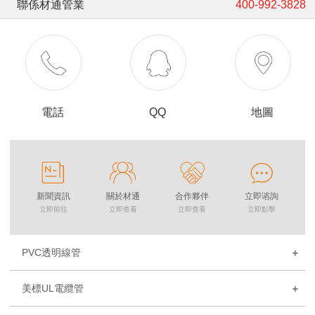
聯係材通管業
400-992-3828
電話
QQ
地圖
新聞資訊
關於材通
合作夥伴
立即谘詢
立即前往
立即查看
立即查看
立即點擊
PVC透明線管
美標UL電纜管