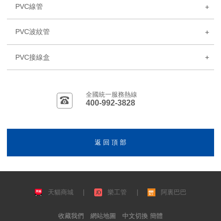
PVC線管
PVC波紋管
PVC接線盒
全國統一服務熱線
400-992-3828
返 回 頂 部
天貓商城
|
樂工管
|
阿裏巴巴
收藏我們
網站地圖
中文切換 簡體