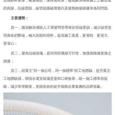
意抽動即更換，暢通無阻，保障無死角，徹底解決傳統施工工藝造成
的死線，拉線受阻，線管組織破壞發白及後期維修困擾等係列問題。
主要優勢：
其一，徹底解決傳統人工彈簧彎管帶來的管線受損，減少線管使
用壽命的弊端，極大的節約用料，提高施工進度，更省時、更省力、
更省心；
其二，避免拉線損傷，提供局部換線可行性，無後期維修更換之
困擾；
其三，給業主“同一個公司，同一個標準”的工地體驗，提升業主
工地體驗感，增強水電安裝滿意度和口碑效果，統一施工標準與規
範，減少管理難度，更能有效的提升裝飾企業集團的品牌形象。