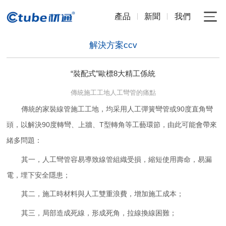
產品
新聞
我們
解決方案ccv
“裝配式”歐標8大精工係統
傳統施工工地人工彎管的痛點
傳統的家裝線管施工工地，均采用人工彈簧彎管或90度直角彎
頭，以解決90度轉彎、上牆、T型轉角等工藝環節，由此可能會帶來
緒多問題：
其一，人工彎管容易導致線管組織受損，縮短使用壽命，易漏
電，埋下安全隱患；
其二，施工時材料與人工雙重浪費，增加施工成本；
其三，局部造成死線，形成死角，拉線換線困難；