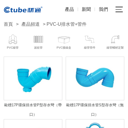
產品
新聞
我們
首頁
>
產品頻道
> PVC-U排水管+管件
PVC線管
波紋管
PVC接線盒
線管管件
線管輔材定製
歐標17P環保排水管P型存水彎（帶
歐標17P環保排水管S型存水彎（無
口）
口）