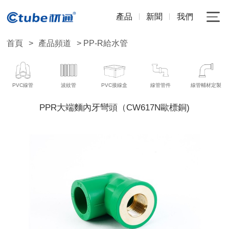
產品
新聞
我們
首頁
>
產品頻道
> PP-R給水管
PVC線管
波紋管
PVC接線盒
線管管件
線管輔材定製
PPR大端麵內牙彎頭（CW617N歐標銅)