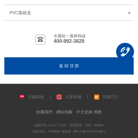
PVC接線盒
全國統一服務熱線
400-992-3828
返 回 頂 部
天貓商城
|
京東商城
|
阿裏巴巴
收藏我們
網站地圖
中文切換 簡體
版權所有 © 2017-2030 材通實業 保留一切權利
技術支持：
牛商股份
備案號：
粵ICP備14051500號-4