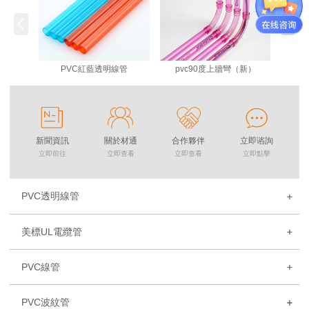
PVC紅藍透明線管
pvc90度上牆彎（新）
新聞資訊
關於材通
合作夥伴
立即谘詢
立即前往
立即查看
立即查看
立即點擊
PVC透明線管
美標UL電纜管
PVC線管
PVC波紋管