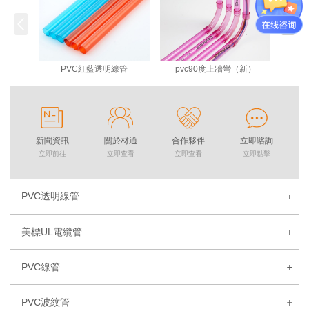
PVC紅藍透明線管
pvc90度上牆彎（新）
新聞資訊
關於材通
合作夥伴
立即谘詢
立即前往
立即查看
立即查看
立即點擊
PVC透明線管
美標UL電纜管
PVC線管
PVC波紋管