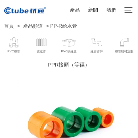
產品
新聞
我們
首頁
>
產品頻道
> PP-R給水管
PVC線管
波紋管
PVC接線盒
線管管件
線管輔材定製
PPR接頭（等徑）