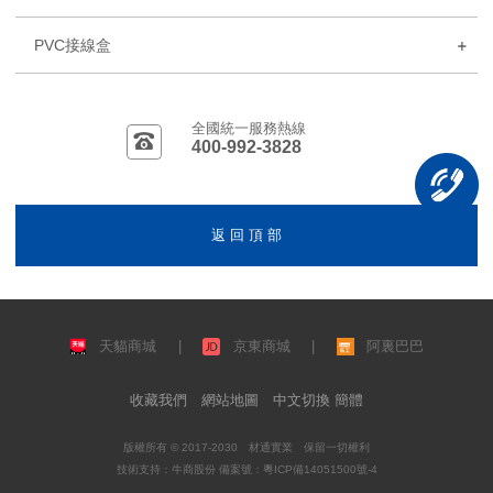
PVC接線盒
全國統一服務熱線
400-992-3828
返 回 頂 部
天貓商城
|
京東商城
|
阿裏巴巴
收藏我們
網站地圖
中文切換 簡體
版權所有 © 2017-2030 材通實業 保留一切權利
技術支持：
牛商股份
備案號：
粵ICP備14051500號-4