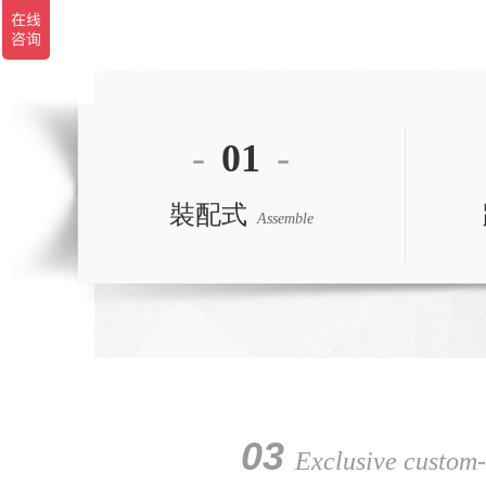
-
01
-
裝配式
Assemble
03
Exclusive custom