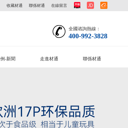
圖
收藏材通
聯係材通
在線留言
全國谘詢熱線：
400-992-3828
例-新聞
走進材通
聯係材通