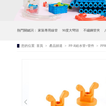
熱門關鍵詞：
家裝專用線管
90度大彎頭
不鏽鋼管夾
您的位置:
首頁
>
產品頻道
>
PP-R給水管+管件
>
PP