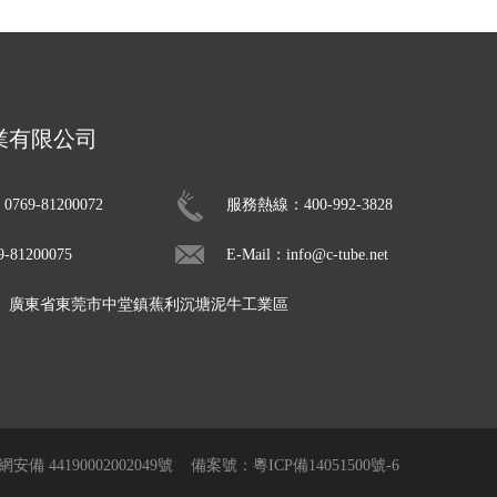
業有限公司
69-81200072
服務熱線：400-992-3828
81200075
E-Mail：info@c-tube.net
： 廣東省東莞市中堂鎮蕉利沉塘泥牛工業區
安備 44190002002049號
備案號：粵ICP備14051500號-6