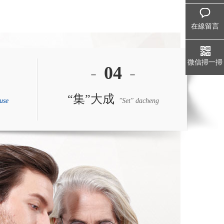
在線留言
微信掃一掃
-
04
-
“集”大成
use
"Set" dacheng