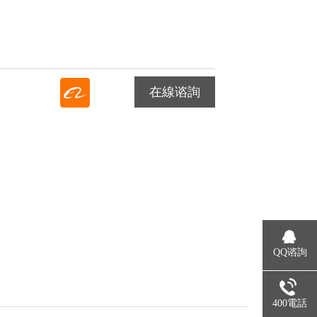
在線谘詢
QQ谘詢
400電話