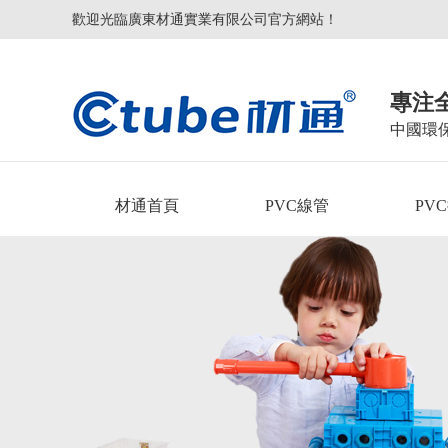
歡迎光臨廣東材通實業有限公司官方網站！
專注
中國環
材通首頁
PVC線管
PV