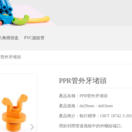
八角燈頭盒
PVC波紋管
R管外牙堵頭
PPR管外牙堵頭
產品名稱：PPR管外牙堵頭
產品規格：dn20mm - dn63mm
產品簡介：執行標準：GB/T 18742.3
用於封閉管道係統中的外螺紋端口。