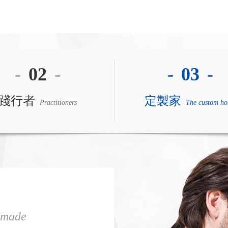
-
02
-
-
03
-
踐行者
定製家
Practitioners
The custom ho
-made