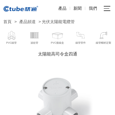
產品
新聞
我們
首頁
>
產品頻道
> 光伏太陽能電纜管
PVC線管
波紋管
PVC接線盒
線管管件
線管輔材定製
太陽能高司令盒四通