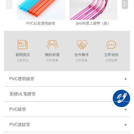
PVC紅藍透明線管
pvc90度上牆彎（新）
新聞資訊
關於材通
合作夥伴
立即谘詢
立即前往
立即查看
立即查看
立即點擊
PVC透明線管
美標UL電纜管
PVC線管
PVC波紋管