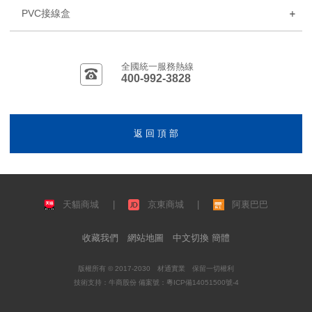
PVC接線盒
全國統一服務熱線
400-992-3828
返 回 頂 部
天貓商城
|
京東商城
|
阿裏巴巴
收藏我們
網站地圖
中文切換 簡體
版權所有 © 2017-2030 材通實業 保留一切權利
技術支持：
牛商股份
備案號：
粵ICP備14051500號-4