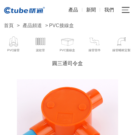
產品
新聞
我們
首頁
>
產品頻道
> PVC接線盒
PVC線管
波紋管
PVC接線盒
線管管件
線管輔材定製
圓三通司令盒