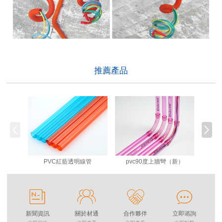
推薦產品
PVC紅藍透明線管
pvc90度上牆彎（新）
新聞資訊
關於材通
合作夥伴
立即谘詢