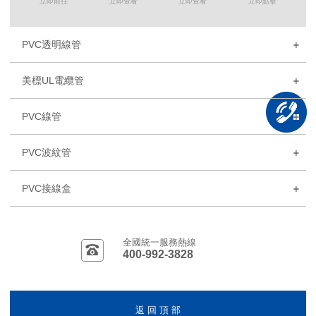
立即前往
立即查看
立即查看
立即點擊
PVC透明線管
美標UL電纜管
PVC線管
PVC波紋管
PVC接線盒
全國統一服務熱線
400-992-3828
返 回 頂 部