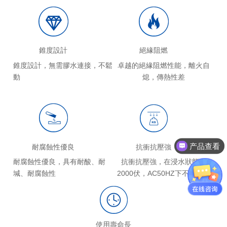
錐度設計
絕緣阻燃
錐度設計，無需膠水連接，不鬆
卓越的絕緣阻燃性能，離火自
動
熄，傳熱性差
产品查看
耐腐蝕性優良
抗衝抗壓強
耐腐蝕性優良，具有耐酸、耐
抗衝抗壓強，在浸水狀態下
堿、耐腐蝕性
2000伏，AC50HZ下不會擊穿
使用壽命長